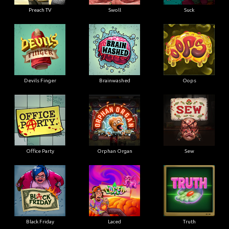
Preach TV
Swoll
Suck
Devils Finger
Brainwashed
Oops
Office Party
Orphan Organ
Sew
Black Friday
Laced
Truth