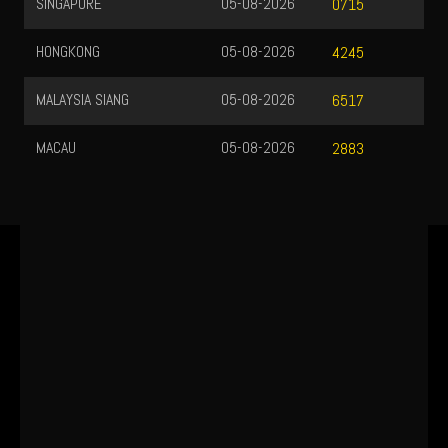
SINGAPORE
05-08-2026
0715
HONGKONG
05-08-2026
4245
MALAYSIA SIANG
05-08-2026
6517
MACAU
05-08-2026
2883