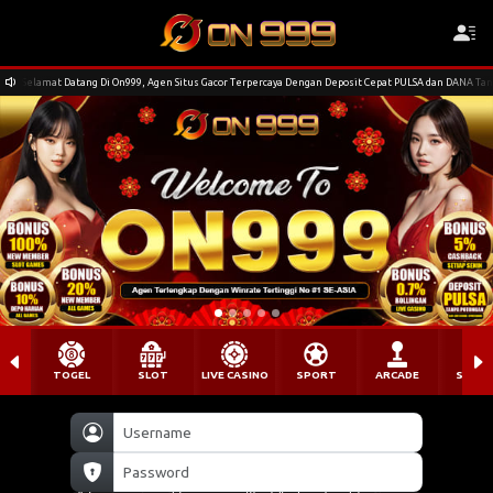
Selamat Datang Di On999, Agen Situs Gacor Terpercaya Dengan Deposit Cepat PULSA dan DANA Ta
TOGEL
SLOT
LIVE CASINO
SPORT
ARCADE
SABU