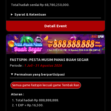
Total hadiah senilai Rp 68,780,250,000.
Syarat & Ketentuan
Detail Event
FASTSPIN : PESTA MUSIM PANAS BUAH SEGAR
Periode :
1 Juli - 31 Agustus 2026
Permainan yang berpartisipasi
Semua game Fastspin kecuali game Tembak Ikan
Aturan :
Total hadiah Rp 888,888,888.
1 EXP = Rp.16,500.