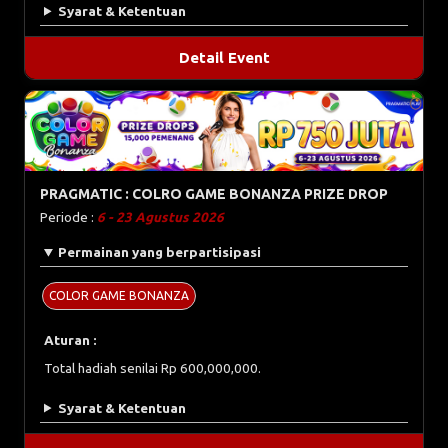
Syarat & Ketentuan
Detail Event
PRAGMATIC : COLRO GAME BONANZA PRIZE DROP
Periode :
6 - 23 Agustus 2026
Permainan yang berpartisipasi
COLOR GAME BONANZA
Aturan :
Total hadiah senilai Rp 600,000,000.
Syarat & Ketentuan