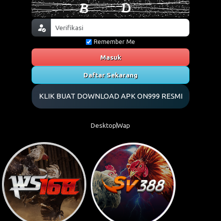
Remember Me
Masuk
Daftar Sekarang
KLIK BUAT DOWNLOAD APK ON999 RESMI
Desktop
Wap