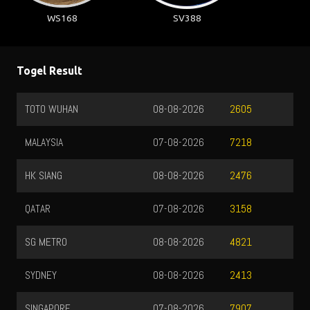
WS168
SV388
Togel Result
TOTO WUHAN
08-08-2026
2605
MALAYSIA
07-08-2026
7218
HK SIANG
08-08-2026
2476
QATAR
07-08-2026
3158
SG METRO
08-08-2026
4821
SYDNEY
08-08-2026
2413
SINGAPORE
07-08-2026
7907