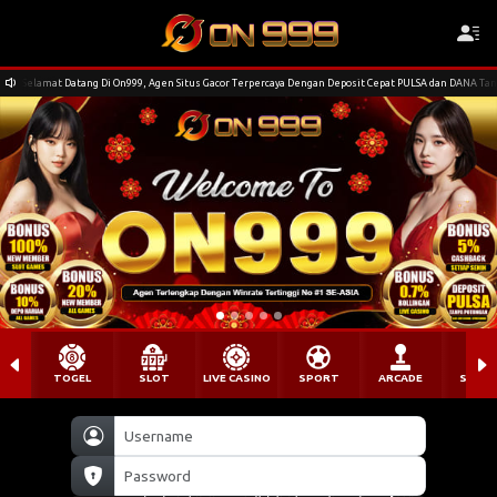
Selamat Datang Di On999, Agen Situs Gacor Terpercaya Dengan Deposit Cepat PULSA dan DANA Ta
TOGEL
SLOT
LIVE CASINO
SPORT
ARCADE
SABU